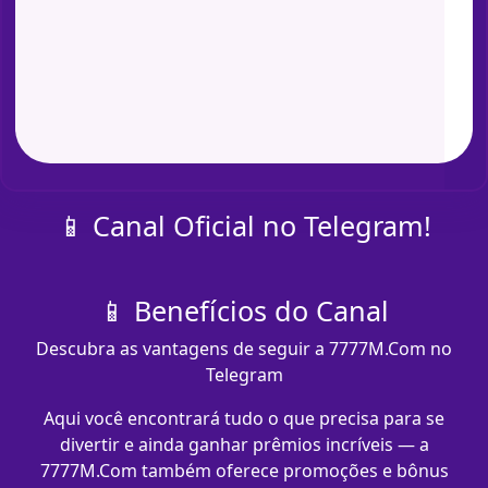
📱 Canal Oficial no Telegram!
📱 Benefícios do Canal
Descubra as vantagens de seguir a 7777M.Com no
Telegram
Aqui você encontrará tudo o que precisa para se
divertir e ainda ganhar prêmios incríveis — a
7777M.Com também oferece promoções e bônus