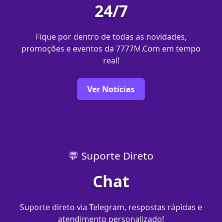
24/7
Fique por dentro de todas as novidades,
promoções e eventos da 7777M.Com em tempo
real!
Ver Notícias
💬 Suporte Direto
Chat
Suporte direto via Telegram, respostas rápidas e
atendimento personalizado!