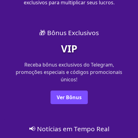
exclusivos para multiplicar seus lucros.
🎁 Bônus Exclusivos
VIP
Receba bônus exclusivos do Telegram,
promoções especiais e códigos promocionais
únicos!
Ver Bônus
📢 Notícias em Tempo Real