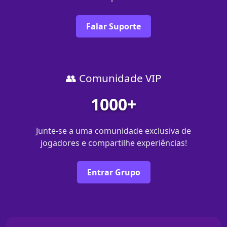
Falar Suporte
👥 Comunidade VIP
1000+
Junte-se a uma comunidade exclusiva de
jogadores e compartilhe experiências!
Entrar Grupo