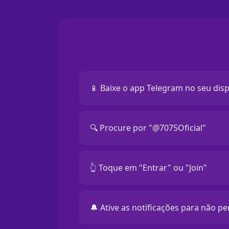
📱 Baixe o app Telegram no seu disp
🔍 Procure por "@7075Oficial"
👆 Toque em "Entrar" ou "Join"
🔔 Ative as notificações para não p