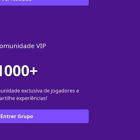
Comunidade VIP
1000+
unidade exclusiva de jogadores e
rtilhe experiências!
Entrar Grupo