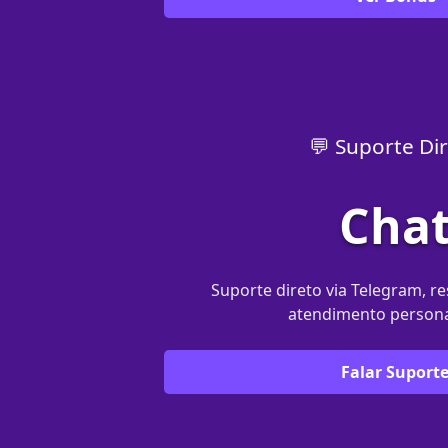
💬 Suporte Di
Cha
Suporte direto via Telegram, r
atendimento persona
Falar Suport