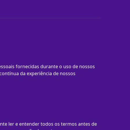
essoais fornecidas durante o uso de nossos
 contínua da experiência de nossos
nte ler e entender todos os termos antes de