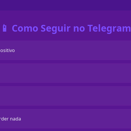
📱 Como Seguir no Telegram
ositivo
erder nada