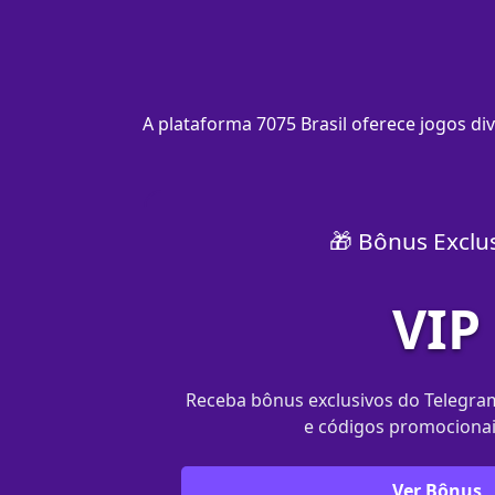
A plataforma 7075 Brasil oferece jogos d
🎁 Bônus Exclu
VIP
Receba bônus exclusivos do Telegra
e códigos promocionai
Ver Bônus