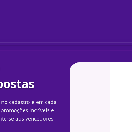
postas
 no cadastro e em cada
 promoções incríveis e
unte-se aos vencedores