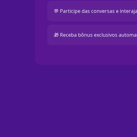
💬 Participe das conversas e interaj
🎁 Receba bônus exclusivos autom