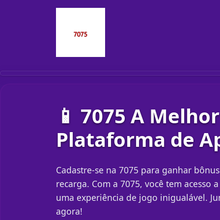
📱 7075 A Melhor
Plataforma de A
Cadastre-se na 7075 para ganhar bônus
recarga. Com a 7075, você tem acesso a
uma experiência de jogo inigualável. J
agora!