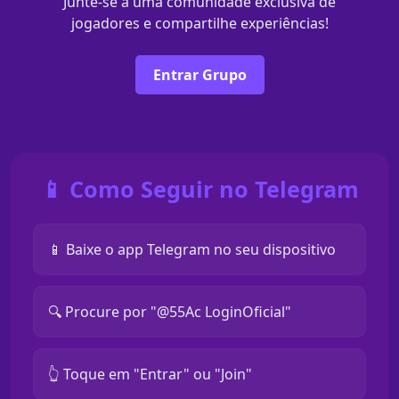
Junte-se a uma comunidade exclusiva de
jogadores e compartilhe experiências!
Entrar Grupo
📱 Como Seguir no Telegram
📱 Baixe o app Telegram no seu dispositivo
🔍 Procure por "@55Ac LoginOficial"
👆 Toque em "Entrar" ou "Join"