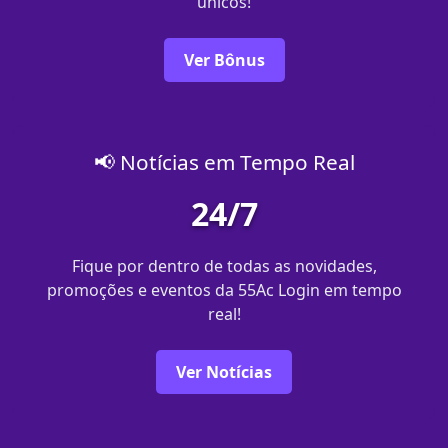
únicos!
Ver Bônus
📢 Notícias em Tempo Real
24/7
Fique por dentro de todas as novidades,
promoções e eventos da 55Ac Login em tempo
real!
Ver Notícias