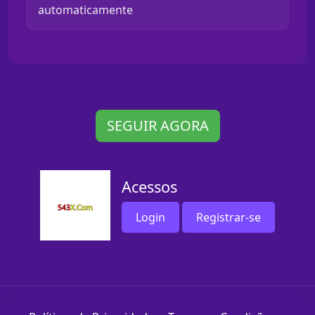
automaticamente
SEGUIR AGORA
Acessos
Login
Registrar-se