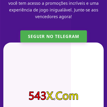
você tem acesso a promoções incríveis e uma
experiência de jogo inigualável. Junte-se aos
vencedores agora!
SEGUIR NO TELEGRAM