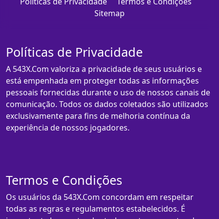
Políticas de Privacidade
Termos e Condições
Sitemap
Políticas de Privacidade
A 543X.Com valoriza a privacidade de seus usuários e
está empenhada em proteger todas as informações
pessoais fornecidas durante o uso de nossos canais de
comunicação. Todos os dados coletados são utilizados
exclusivamente para fins de melhoria contínua da
experiência de nossos jogadores.
Termos e Condições
Os usuários da 543X.Com concordam em respeitar
todas as regras e regulamentos estabelecidos. É