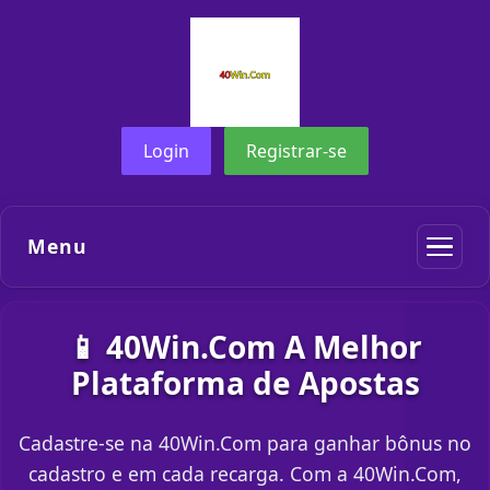
Login
Registrar-se
Menu
📱 40Win.Com A Melhor
Plataforma de Apostas
Cadastre-se na 40Win.Com para ganhar bônus no
cadastro e em cada recarga. Com a 40Win.Com,