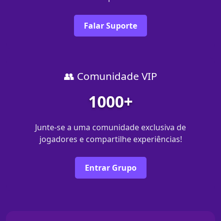
Falar Suporte
👥 Comunidade VIP
1000+
Junte-se a uma comunidade exclusiva de
jogadores e compartilhe experiências!
Entrar Grupo