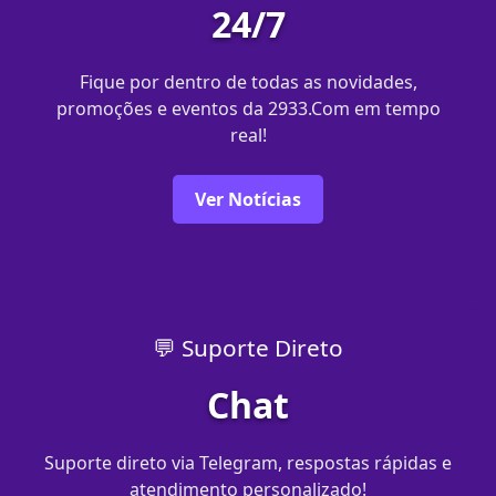
24/7
Fique por dentro de todas as novidades,
promoções e eventos da 2933.Com em tempo
real!
Ver Notícias
💬 Suporte Direto
Chat
Suporte direto via Telegram, respostas rápidas e
atendimento personalizado!