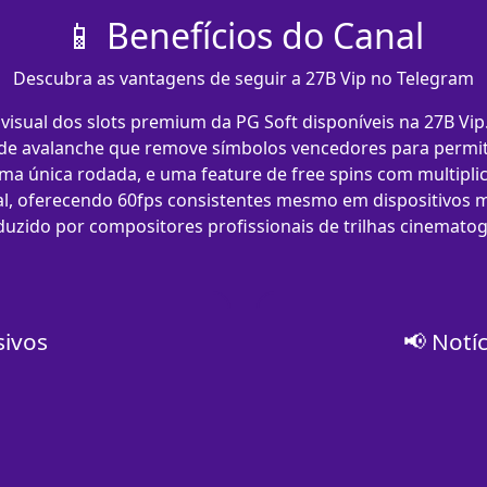
📱 Benefícios do Canal
Descubra as vantagens de seguir a 27B Vip no Telegram
isual dos slots premium da PG Soft disponíveis na 27B Vip.
 de avalanche que remove símbolos vencedores para permiti
 única rodada, e uma feature de free spins com multiplicad
, oferecendo 60fps consistentes mesmo em dispositivos m
duzido por compositores profissionais de trilhas cinematog
sivos
📢 Notí