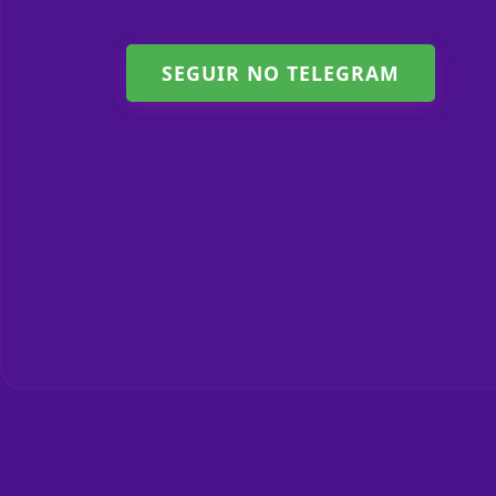
SEGUIR NO TELEGRAM