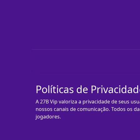
Políticas de Privacida
A 27B Vip valoriza a privacidade de seus u
nossos canais de comunicação. Todos os dad
jogadores.