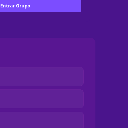
Entrar Grupo