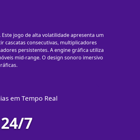
 Este jogo de alta volatilidade apresenta um
r cascatas consecutivas, multiplicadores
ores persistentes. A engine gráfica utiliza
óveis mid-range. O design sonoro imersivo
ráficas.
cias em Tempo Real
24/7